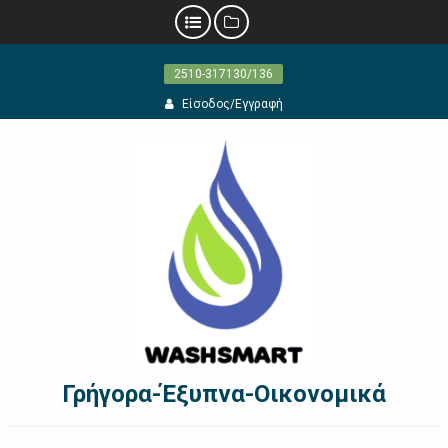
Προχωρήστε
2510-317130/136
στο
περιεχόμενο
Είσοδος/Εγγραφή
Γρήγορα-Έξυπνα-Οικονομικά