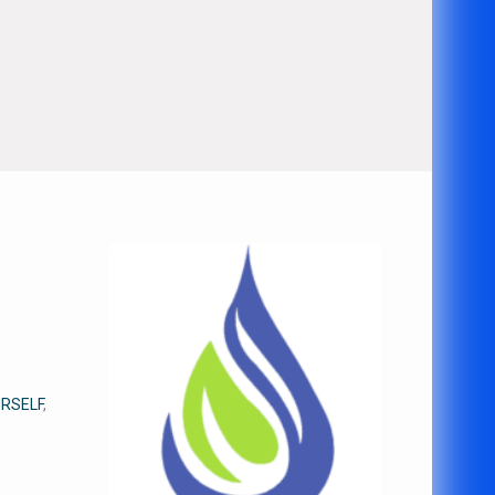
URSELF
,