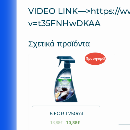
VIDEO LINK—>
https://
v=t35FNHwDKAA
Σχετικά προϊόντα
Προσφορά!
6 FOR 1 750ml
13,88
€
10,88
€