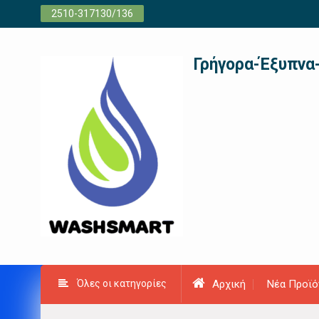
Προχωρήστε
2510-317130/136
στο
περιεχόμενο
Γρήγορα-Έξυπνα
Όλες οι κατηγορίες
Αρχική
Νέα Προϊό