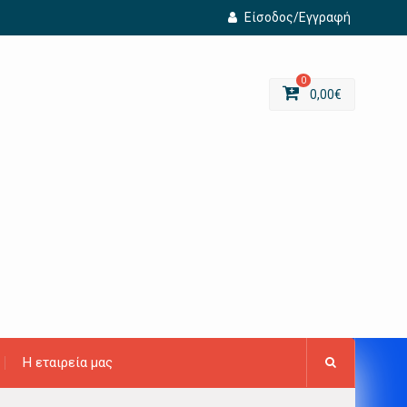
Είσοδος/Εγγραφή
0
0,00
€
Η εταιρεία μας