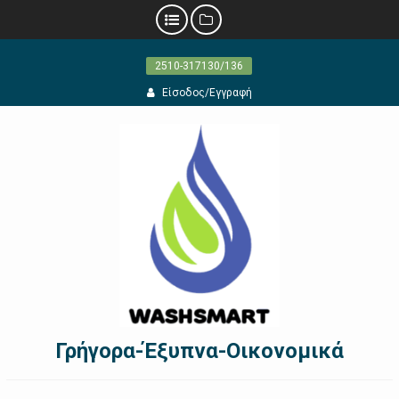
Προχωρήστε
2510-317130/136
στο
περιεχόμενο
Είσοδος/Εγγραφή
Γρήγορα-Έξυπνα-Οικονομικά