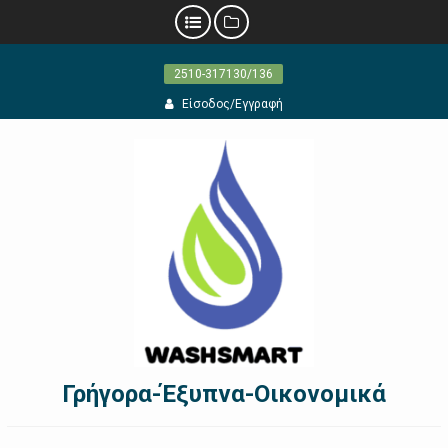
Προχωρήστε
2510-317130/136
στο
περιεχόμενο
Είσοδος/Εγγραφή
Γρήγορα-Έξυπνα-Οικονομικά