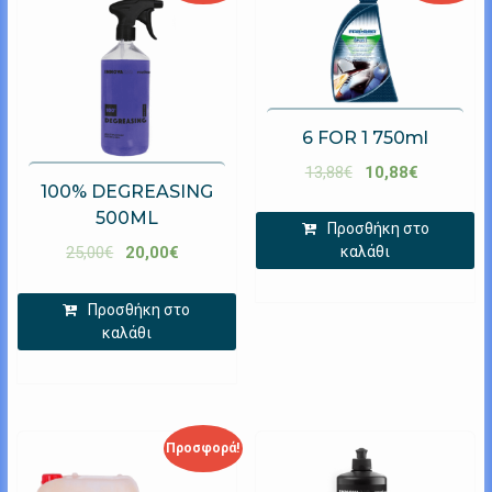
6 FOR 1 750ml
13,88
€
10,88
€
100% DEGREASING
500ML
Προσθήκη στο
καλάθι
25,00
€
20,00
€
Προσθήκη στο
καλάθι
Προσφορά!