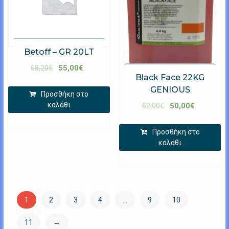
Betoff – GR 20LT
68,20
€
55,00
€
Black Face 22KG
GENIOUS
Προσθήκη στο
καλάθι
62,00
€
50,00
€
Προσθήκη στο
καλάθι
1
2
3
4
…
9
10
11
→