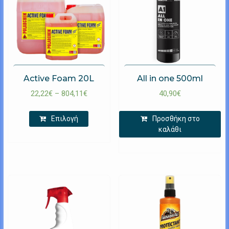
Active Foam 20L
All in one 500ml
22,22
€
–
804,11
€
40,90
€
Επιλογή
Προσθήκη στο
καλάθι