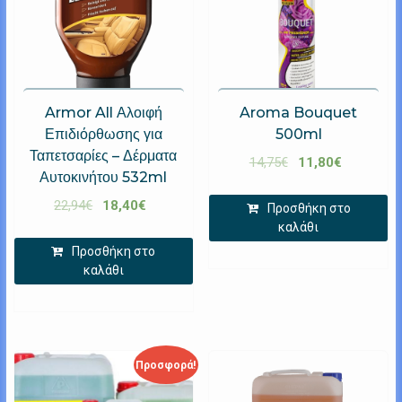
Armor All Αλοιφή
Aroma Bouquet
Επιδιόρθωσης για
500ml
Ταπετσαρίες – Δέρματα
14,75
€
11,80
€
Αυτοκινήτου 532ml
22,94
€
18,40
€
Προσθήκη στο
καλάθι
Προσθήκη στο
καλάθι
Προσφορά!