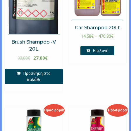
Car Shampoo 20Lt
14,58
€
–
470,80
€
Brush Shampoo -V
20L
Επιλογή
33,00
€
27,00
€
Προσθήκη στο
καλάθι
Προσφορά!
Προσφορά!