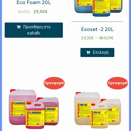
Eco Foam 20L
36,00
€
29,00
€
Προσθήκη στο
Exoset -2 20L
καλάθι
24,30
€
–
484,69
€
Επιλογή
Προσφορά!
Προσφορά!