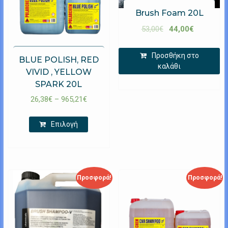
Brush Foam 20L
53,00
€
44,00
€
Προσθήκη στο
BLUE POLISH, RED
καλάθι
VIVID , YELLOW
SPARK 20L
26,38
€
–
965,21
€
Επιλογή
Προσφορά!
Προσφορά!