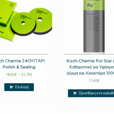
ch Chemie ΣΦΟΥΓΓΑΡΙ
Koch-Chemie Pol Star 
Polish & Sealing
Καθαριστικό για Υφάσμα
Δέρμα και Αλκαντάρα 10
18,60
€
–
21,70
€
11,60
€
Επιλογή
Προσθήκη στο καλάθ