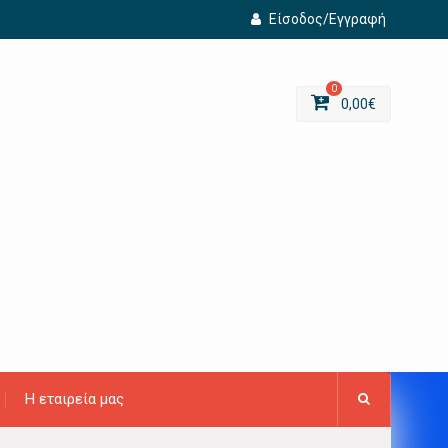
Είσοδος/Εγγραφή
0
0,00
€
Η εταιρεία μας