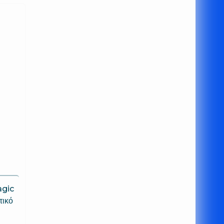
gic
τικό