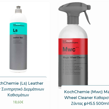
hChemie (Ls) Leather
r Συντηρητικό Δερμάτινων
KochChemie (Mwc) Ma
Καθισμάτων
Wheel Cleaner Καθαρισ
18,60
€
Ζάντας pH5.5 500ml