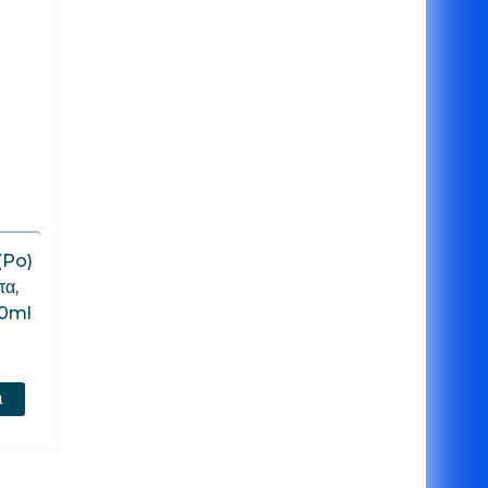
(Po)
τα,
00ml
ι