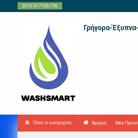
Προχωρήστε
2510-317130/136
στο
περιεχόμενο
Γρήγορα-Έξυπνα
Όλες οι κατηγορίες
Αρχική
Νέα Προϊό