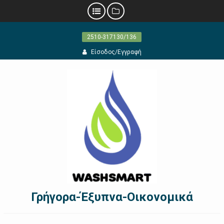
Προχωρήστε
2510-317130/136
στο
περιεχόμενο
Είσοδος/Εγγραφή
Γρήγορα-Έξυπνα-Οικονομικά