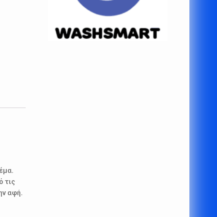
έμα.
ό τις
ην αφή.