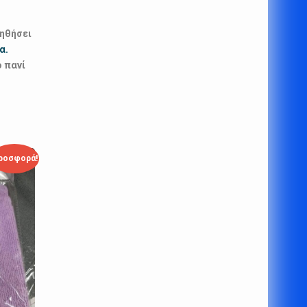
οηθήσει
α.
ό πανί
ροσφορά!