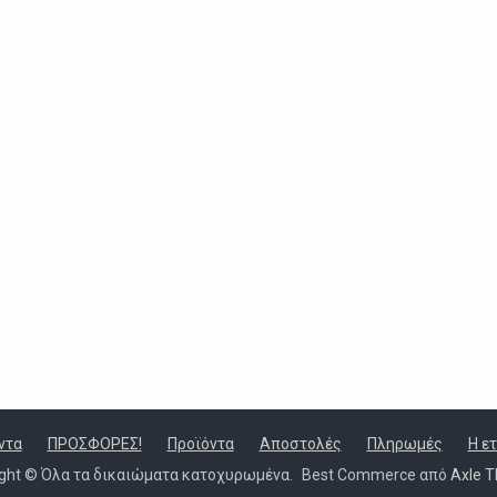
ντα
ΠΡΟΣΦΟΡΕΣ!
Προϊόντα
Αποστολές
Πληρωμές
Η ε
ight © Όλα τα δικαιώματα κατοχυρωμένα.
Best Commerce από
Axle 