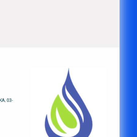
ΙΚΑ
,
03-