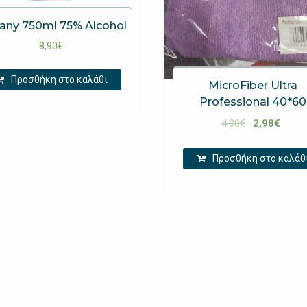
Sany 750ml 75% Alcohol
8,90
€
Προσθήκη στο καλάθι
MicroFiber Ultra
Professional 40*60
4,30
€
2,98
€
Προσθήκη στο καλάθ