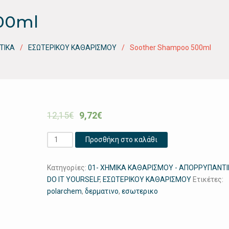
00ml
ΤΙΚΑ
ΕΣΩΤΕΡΙΚΟΥ ΚΑΘΑΡΙΣΜΟΥ
Soother Shampoo 500ml
12,15
€
9,72
€
Soother
Προσθήκη στο καλάθι
Shampoo
500ml
Κατηγορίες:
01- ΧΗΜΙΚΑ ΚΑΘΑΡΙΣΜΟΥ - ΑΠΟΡΡΥΠΑΝΤ
ποσότητα
DO IT YOURSELF
,
ΕΣΩΤΕΡΙΚΟΥ ΚΑΘΑΡΙΣΜΟΥ
Ετικέτες:
polarchem
,
δερματινο
,
εσωτερικο