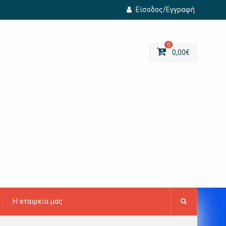
Είσοδος/Εγγραφή
0
0,00
€
Η εταιρεία μας