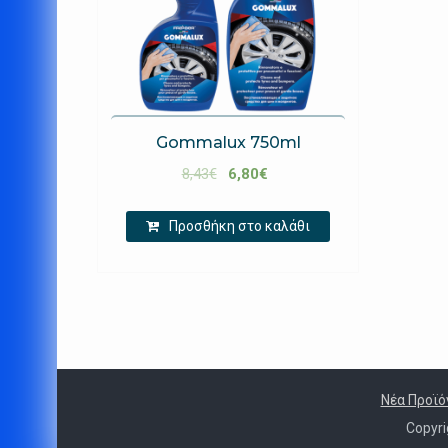
Gommalux 750ml
8,43
€
6,80
€
Προσθήκη στο καλάθι
Νέα Προϊό
Copyr