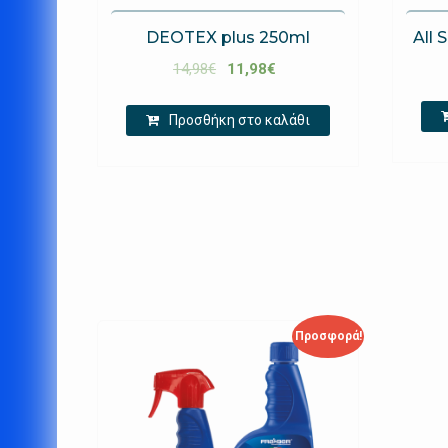
DEOTEX plus 250ml
All 
14,98
€
11,98
€
Προσθήκη στο καλάθι
Προσφορά!