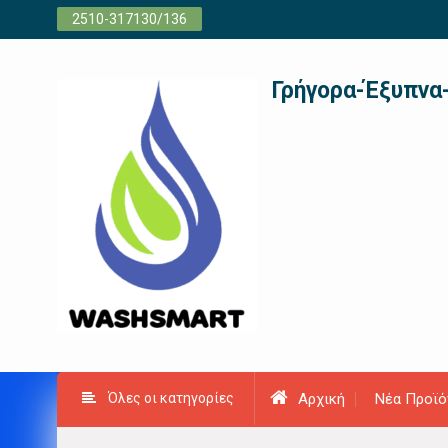
Προχωρήστε
2510-317130/136
στο
περιεχόμενο
Γρήγορα-Έξυπνα
Όλες οι κατηγορίες
Αρχική
Νέα Προϊό