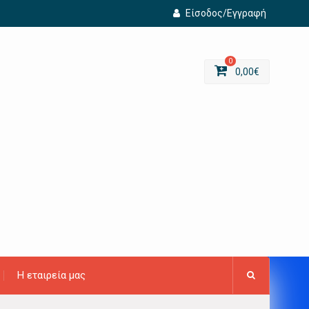
Είσοδος/Εγγραφή
0
0,00
€
Η εταιρεία μας