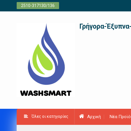
Προχωρήστε
2510-317130/136
στο
περιεχόμενο
Γρήγορα-Έξυπνα
Όλες οι κατηγορίες
Αρχική
Νέα Προϊό