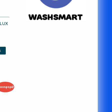
LUX
ι
ροσφορά!