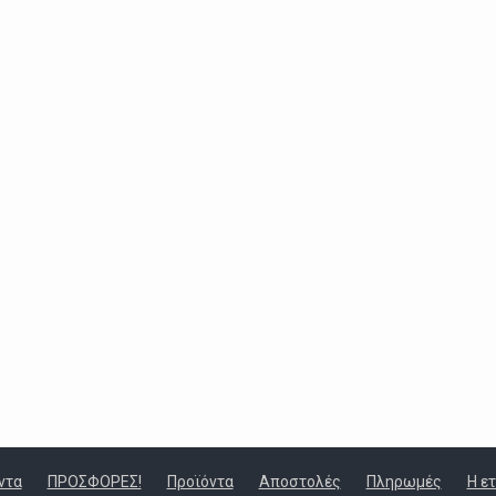
ντα
ΠΡΟΣΦΟΡΕΣ!
Προϊόντα
Αποστολές
Πληρωμές
Η ε