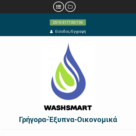
Προχωρήστε
2510-317130/136
στο
περιεχόμενο
Είσοδος/Εγγραφή
Γρήγορα-Έξυπνα-Οικονομικά