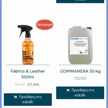
Προσφορά!
Fabrics & Leather
GOMMANERA 30 kg
500ml
102,92
€
34,13
€
27,30
€
Προσθήκη στο
καλάθι
Προσθήκη στο
καλάθι