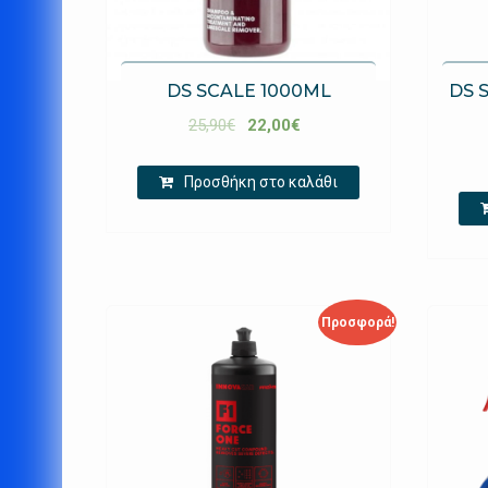
DS SCALE 1000ML
DS 
25,90
€
22,00
€
Προσθήκη στο καλάθι
Προσφορά!