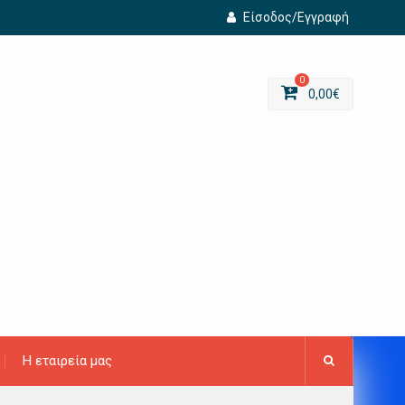
Είσοδος/Εγγραφή
0
0,00
€
Η εταιρεία μας