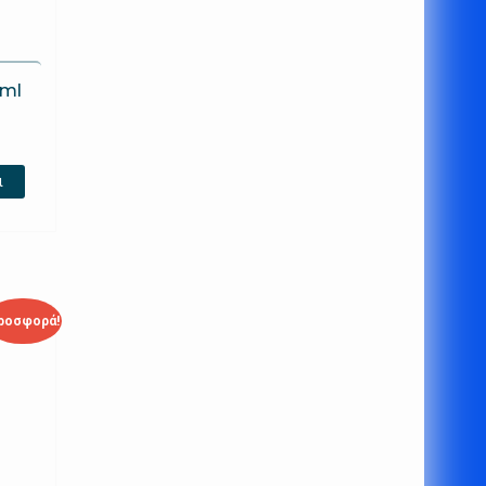
0ml
ι
ροσφορά!