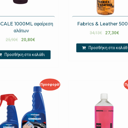
SCALE 1000ML αφαίρεση
Fabrics & Leather 50
αλάτων
34,13
€
27,30
€
25,90
€
20,80
€
Προσθήκη στο καλάθ
Προσθήκη στο καλάθι
Προσφορά!
Π