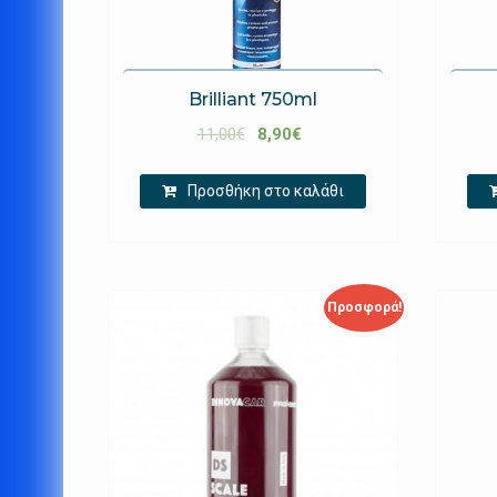
Brilliant 750ml
11,00
€
8,90
€
Προσθήκη στο καλάθι
Προσφορά!