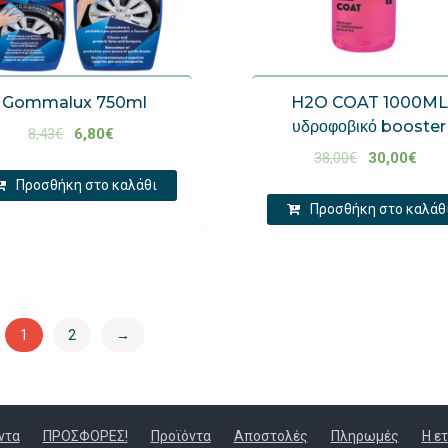
Gommalux 750ml
H2O COAT 1000ML
υδροφοβικό booster
8,43
€
6,80
€
38,00
€
30,00
€
Προσθήκη στο καλάθι
Προσθήκη στο καλάθ
1
2
→
ντα
ΠΡΟΣΦΟΡΕΣ!
Προϊόντα
Αποστολές
Πληρωμές
Η ε