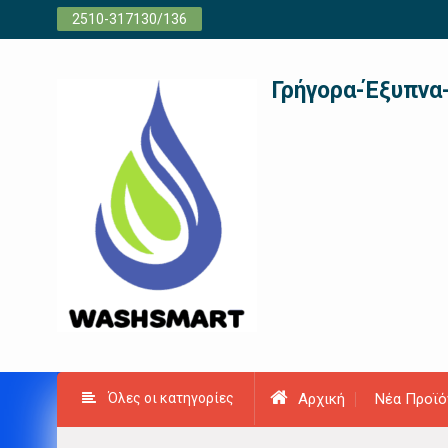
Προχωρήστε
2510-317130/136
στο
περιεχόμενο
Γρήγορα-Έξυπνα
Όλες οι κατηγορίες
Αρχική
Νέα Προϊό