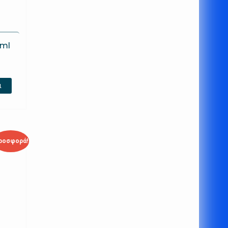
0ml
ι
ροσφορά!