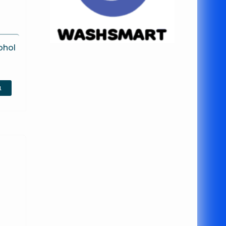
ohol
ι