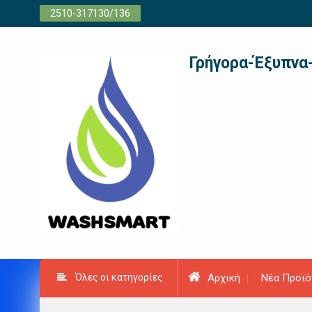
Προχωρήστε
2510-317130/136
στο
περιεχόμενο
Γρήγορα-Έξυπνα
Όλες οι κατηγορίες
Αρχική
Νέα Προϊό