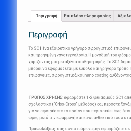
Περιγραφή
Επιπλέον πληροφορίες
Αξιολο
Περιγραφή
Το SC1 ένα εξαιρετικό γρήγορο σφραγιστικό επιφανε
και προηγμένη νανοτεχνολογία. Η μοναδική του φόρμο
χαρίζοντας μια μεταξένια αίσθηση αφής. Το SC1 δημι
μπορεί να εφαρμόζεται με εύκολο και γρήγορο τρόπο.
επιφάνειες, σφραγιστικά και nano coating αυξάνοντα
ΤΡΟΠΟΣ ΧΡΗΣΗΣ
: εφαρμόστε 1-2 ψεκασμούς SC1 απε
σχολαστικά (“Criss-Cross” μέθοδος) και περάστε ξανά
για να αφαιρέσετε το προϊόν που περισσεύει έως ότο
ώρες μετά την εφαρμογή και είναι ανθεκτικό τόσο στα
Προφυλάξεις
: σας συνιστούμε να μην εφαρμόζετε σε