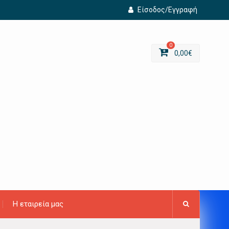
Είσοδος/Εγγραφή
0
0,00
€
Η εταιρεία μας