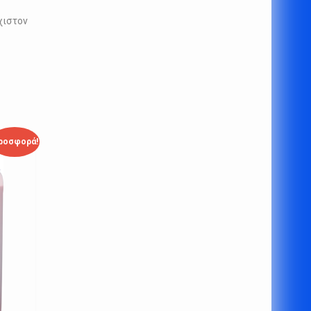
χιστον
ροσφορά!