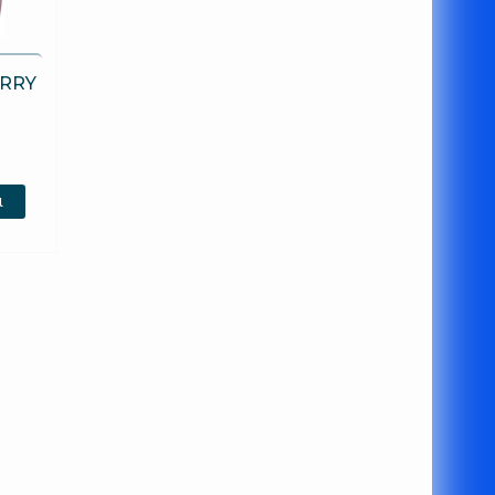
RRY
ι