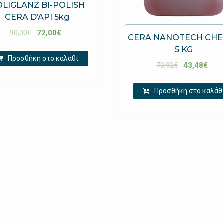
LIGLANZ BI-POLISH
CERA D’API 5kg
90,00
€
72,00
€
CERA NANOTECH CHE
5 KG
Προσθήκη στο καλάθι
70,92
€
43,48
€
Προσθήκη στο καλάθ