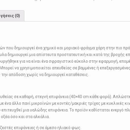
ποσότητα
γήσεις (0)
ιών που δημιουργεί ένα χημικό και μοριακό φράγμα χάρη στην πιο π
υλα δημιουργεί μια απίστευτα προστατευτική και κατά της βροχής ε
ουργήθηκε για να είναι ένα σφραγιστικό εύκολο στην εφαρμογή, επο
 Μπορεί να χρησιμοποιείται απευθείας σε βαμμένες ή επεξεργασμένες
ς την απόδοση χωρίς να δημιουργεί καταθέσεις.
υθείας σε καθαρή, στεγνή επιφάνεια (40×40 cm κάθε φορά). Απλώστε
 με ένα άλλο πανί μικροϊνών με κοντές/μακριές τρίχες με κυκλικές κι
υ επιτευχθεί μια υαλώδης επιφάνεια. Το προϊόν καθίσταται ενεργό π
 οξέα όσο και στα αλκάλια.
 ζεστές επιφάνειες ή σε άμεσο ηλιακό φως.