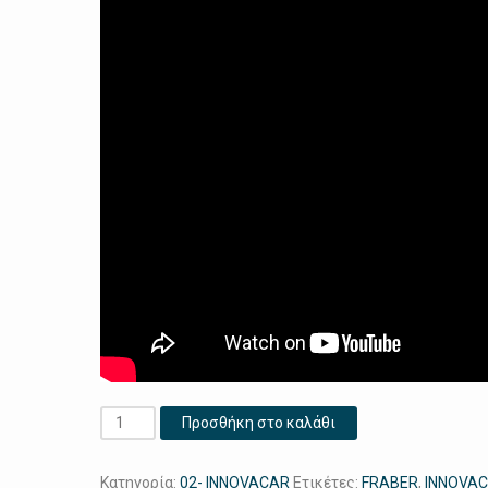
SC1
Προσθήκη στο καλάθι
SEALANT
500ML
Κατηγορία:
02- INNOVACAR
Ετικέτες:
FRABER
,
INNOVA