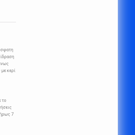
ρόσφατη
πίδραση
μένως
 με κερί
 το
νήσεις
λήρως 7