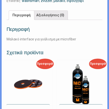
Ετικέτες:
washsmart
,
zvizzer
,
μαλακο
,
σφουγγαρι
130mm
ποσότητα
Περιγραφή
Αξιολογήσεις (0)
Περιγραφή
Μαλακό interface για γυάλισμα με microfiber
Σχετικά προϊόντα
Προσφορά!
Προσφορά!