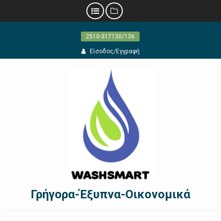
Προχωρήστε
2510-317130/136
στο
περιεχόμενο
Είσοδος/Εγγραφή
Γρήγορα-Έξυπνα-Οικονομικά