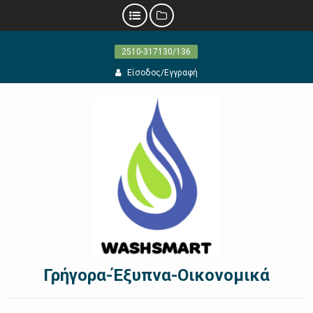
Προχωρήστε
2510-317130/136
στο
περιεχόμενο
Είσοδος/Εγγραφή
Γρήγορα-Έξυπνα-Οικονομικά