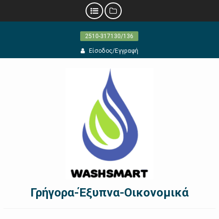
Προχωρήστε
2510-317130/136
στο
περιεχόμενο
Είσοδος/Εγγραφή
Γρήγορα-Έξυπνα-Οικονομικά