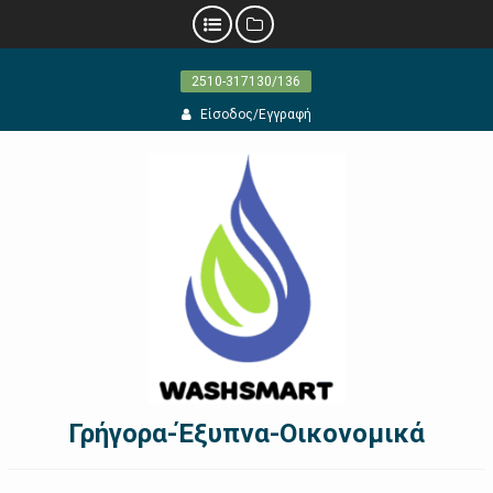
Προχωρήστε
2510-317130/136
στο
περιεχόμενο
Είσοδος/Εγγραφή
Γρήγορα-Έξυπνα-Οικονομικά