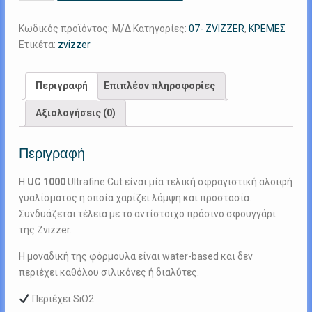
1000
Ultrafine
Κωδικός προϊόντος:
Μ/Δ
Κατηγορίες:
07- ZVIZZER
,
ΚΡΕΜΕΣ
Cut
Ετικέτα:
zvizzer
ποσότητα
Περιγραφή
Επιπλέον πληροφορίες
Αξιολογήσεις (0)
Περιγραφή
Η
UC 1000
Ultrafine Cut είναι μία τελική σφραγιστική αλοιφή
γυαλίσματος η οποία χαρίζει λάμψη και προστασία.
Συνδυάζεται τέλεια με το αντίστοιχο πράσινο σφουγγάρι
της Zvizzer.
Η μοναδική της φόρμουλα είναι water-based και δεν
περιέχει καθόλου σιλικόνες ή διαλύτες.
Περιέχει SiO2