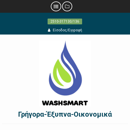
Προχωρήστε
2510-317130/136
στο
περιεχόμενο
Είσοδος/Εγγραφή
Γρήγορα-Έξυπνα-Οικονομικά