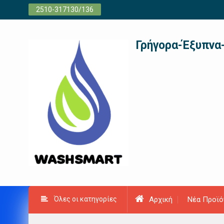
Προχωρήστε
2510-317130/136
στο
περιεχόμενο
Γρήγορα-Έξυπνα
Όλες οι κατηγορίες
Αρχική
Νέα Προϊό