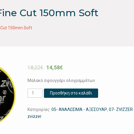
 Fine Cut 150mm Soft
e Cut 150mm Soft
18,22
€
14,58
€
Μαλακό σφουγγάρι ολογραμμάτων
Zvizzer
Προσθήκη στο καλάθι
All-
Rounder
Κατηγορίες:
05- ΑΝΑΛΩΣΙΜΑ - ΑΞΕΣΟΥΑΡ
,
07- ZVIZZER
Fine
zvizzer
Cut
150mm
Soft