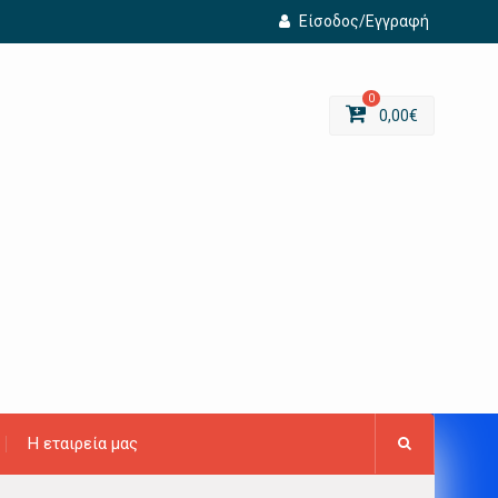
Είσοδος/Εγγραφή
0
0,00
€
Η εταιρεία μας