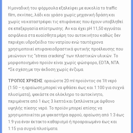
Η μοναδική του φόρμουλα εξαλείφει με ευκολία το traffic
film, σκνίπες, λάδι και γράσο χωρίς μηχανική δράση και
χωρίς να καταστρέφει τις επιφάνειες που έχουν υποβληθεί
σε επεξεργασία επίστρωσης. Αν και έχει pH 11,50 εγγυάται
ασφάλεια στα ευαίσθητα μέρη του αυτοκινήτου καθώς δεν
περιέχει υδροξείδιο του νατρίου ενώ ταυτόχρονα
χρησιμοποιεί επιφανειοδραστικά φυτικής προέλευσης που
μειώνουν τις “stress cracking” των πλαστικών υλικών. Το
μορφοποιημένο προϊόν είναι χωρίς φώσφορο, EDTA, NTA.
*Σε σχέση με την έκδοση χωρίς ένζυμα.
ΤΡΟΠΟΣ ΧΡΗΣΗΣ
: αραιώστε 20 ml προϊόντος σε 1lt νερό
(1:50 – η αραίωση μπορεί να φθάσει έως και 1:100 για συχνά
πλυσίματα), ψεκάστε σε ολόκληρο το αυτοκίνητο,
περιμένετε από 1 έως 3 λεπτά και ξεπλύνετε με άφθονο
υψηλής πίεσης νερό. Το προϊόν μπορεί επίσης να
χρησιμοποιείται με ψεκαστήρα αφρού, αραίωση από 1:3 έως
1:9 για έναν έκτακτο καθαρισμό ή προαραιωμένο έως και
1:15 για συχνά πλυσίματα.