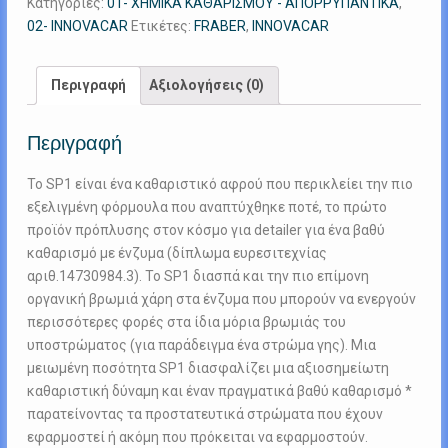
Κατηγορίες:
01- ΧΗΜΙΚΑ ΚΑΘΑΡΙΣΜΟΥ - ΑΠΟΡΡΥΠΑΝΤΙΚΑ
,
ποσότητα
02- INNOVACAR
Ετικέτες:
FRABER
,
INNOVACAR
Περιγραφή
Αξιολογήσεις (0)
Περιγραφή
Το SP1 είναι ένα καθαριστικό αφρού που περικλείει την πιο
εξελιγμένη φόρμουλα που αναπτύχθηκε ποτέ, το πρώτο
προϊόν πρόπλυσης στον κόσμο για detailer για ένα βαθύ
καθαρισμό με ένζυμα (δίπλωμα ευρεσιτεχνίας
αριθ.14730984.3). Το SP1 διασπά και την πιο επίμονη
οργανική βρωμιά χάρη στα ένζυμα που μπορούν να ενεργούν
περισσότερες φορές στα ίδια μόρια βρωμιάς του
υποστρώματος (για παράδειγμα ένα στρώμα γης). Μια
μειωμένη ποσότητα SP1 διασφαλίζει μια αξιοσημείωτη
καθαριστική δύναμη και έναν πραγματικά βαθύ καθαρισμό *
παρατείνοντας τα προστατευτικά στρώματα που έχουν
εφαρμοστεί ή ακόμη που πρόκειται να εφαρμοστούν.