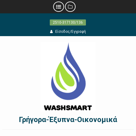
Προχωρήστε
2510-317130/136
στο
περιεχόμενο
Είσοδος/Εγγραφή
Γρήγορα-Έξυπνα-Οικονομικά