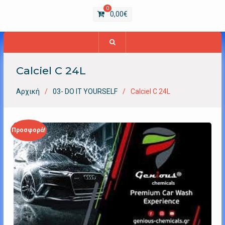
0
0,00
€
Calciel C 24L
Αρχική
03- DO IT YOURSELF
Calciel C 24L
Προσφορά!