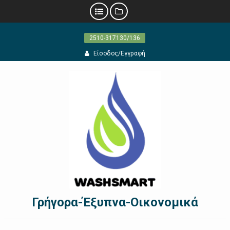
Προχωρήστε
2510-317130/136
στο
περιεχόμενο
Είσοδος/Εγγραφή
Γρήγορα-Έξυπνα-Οικονομικά