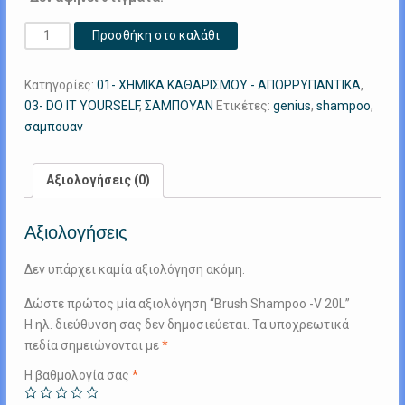
Brush
Προσθήκη στο καλάθι
Shampoo
-
Κατηγορίες:
01- ΧΗΜΙΚΑ ΚΑΘΑΡΙΣΜΟΥ - ΑΠΟΡΡΥΠΑΝΤΙΚΑ
,
V
03- DO IT YOURSELF
,
ΣΑΜΠΟΥΑΝ
Ετικέτες:
genius
,
shampoo
,
20L
σαμπουαν
ποσότητα
Αξιολογήσεις (0)
Αξιολογήσεις
Δεν υπάρχει καμία αξιολόγηση ακόμη.
Δώστε πρώτος μία αξιολόγηση “Brush Shampoo -V 20L”
Η ηλ. διεύθυνση σας δεν δημοσιεύεται.
Τα υποχρεωτικά
πεδία σημειώνονται με
*
Η βαθμολογία σας
*