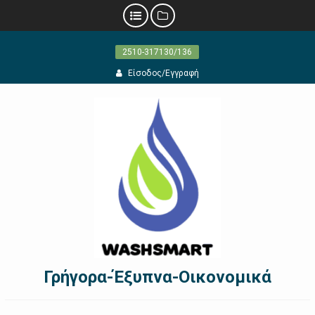
Προχωρήστε
2510-317130/136
στο
περιεχόμενο
Είσοδος/Εγγραφή
Γρήγορα-Έξυπνα-Οικονομικά