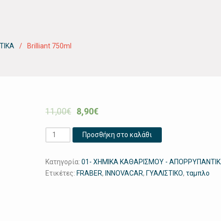
ΤΙΚΑ
Brilliant 750ml
11,00
€
8,90
€
Brilliant
Προσθήκη στο καλάθι
750ml
ποσότητα
Κατηγορία:
01- ΧΗΜΙΚΑ ΚΑΘΑΡΙΣΜΟΥ - ΑΠΟΡΡΥΠΑΝΤΙ
Ετικέτες:
FRABER
,
INNOVACAR
,
ΓΥΑΛΙΣΤΙΚΟ
,
ταμπλο