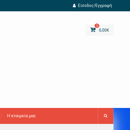
Είσοδος/Εγγραφή
0
0,00
€
Η εταιρεία μας