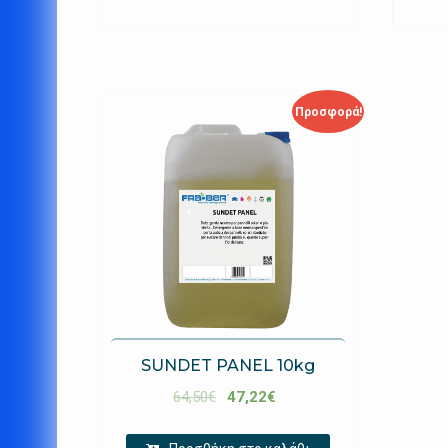
Προσφορά!
SUNDET PANEL 10kg
64,50
€
47,22
€