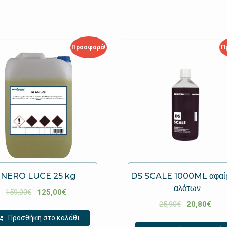
Προσφορά!
Π
NERO LUCE 25 kg
DS SCALE 1000ML αφαί
αλάτων
159,00
€
125,00
€
25,90
€
20,80
€
Προσθήκη στο καλάθι