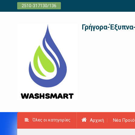
Προχωρήστε
2510-317130/136
στο
περιεχόμενο
Γρήγορα-Έξυπνα
Όλες οι κατηγορίες
Αρχική
Νέα Προϊό