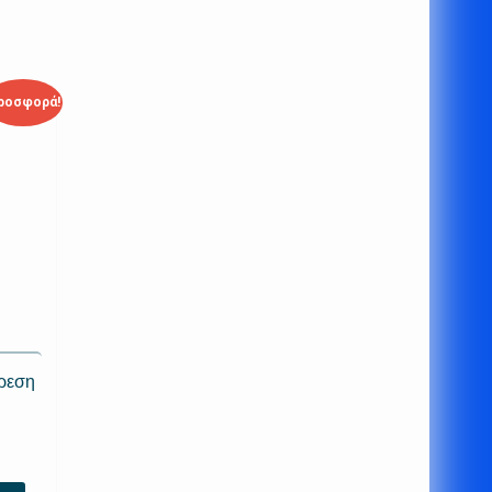
ροσφορά!
ρεση