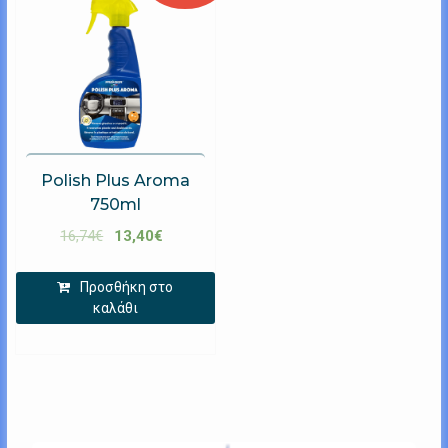
Polish Plus Aroma
750ml
16,74
€
13,40
€
Προσθήκη στο
καλάθι