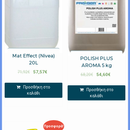
Mat Effect (Nivea)
POLISH PLUS
20L
AROMA 5 kg
71,92
€
57,57
€
68,20
€
54,60
€
Προσθήκη στο
Προσθήκη στο
καλάθι
καλάθι
Προσφορά!