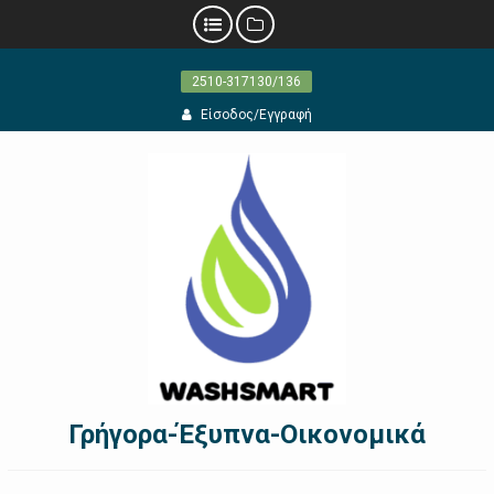
Προχωρήστε
2510-317130/136
στο
περιεχόμενο
Είσοδος/Εγγραφή
Γρήγορα-Έξυπνα-Οικονομικά