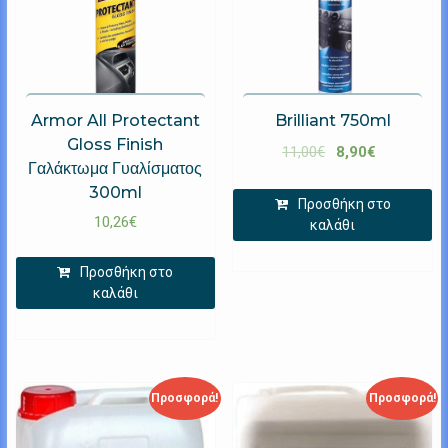
Armor All Protectant
Brilliant 750ml
Gloss Finish
11,00
€
8,90
€
Γαλάκτωμα Γυαλίσματος
300ml
Προσθήκη στο
10,26
€
καλάθι
Προσθήκη στο
καλάθι
Προσφορά!
Προσφορά!