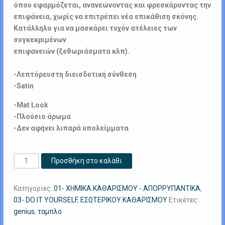
όπου εφαρμόζεται, ανανεώνοντας και φρεσκάροντας την
επιφάνεια, χωρίς να επιτρέπει νέα επικάθιση σκόνης.
Κατάλληλο για να μασκάρει τυχόν ατέλειες των
συγκεκριμένων
επιφανειών (ξεθωριάσματα κλπ).
-Λεπτόρευστη διεισδυτική σύνθεση
-Satin
-Mat Look
-Πλούσιο άρωμα
-Δεν αφήνει λιπαρά υπολείμματα
Mat
Προσθήκη στο καλάθι
Effect
(Nivea)
Κατηγορίες:
01- ΧΗΜΙΚΑ ΚΑΘΑΡΙΣΜΟΥ - ΑΠΟΡΡΥΠΑΝΤΙΚΑ
,
20L
03- DO IT YOURSELF
,
ΕΣΩΤΕΡΙΚΟΥ ΚΑΘΑΡΙΣΜΟΥ
Ετικέτες:
ποσότητα
genius
,
ταμπλο