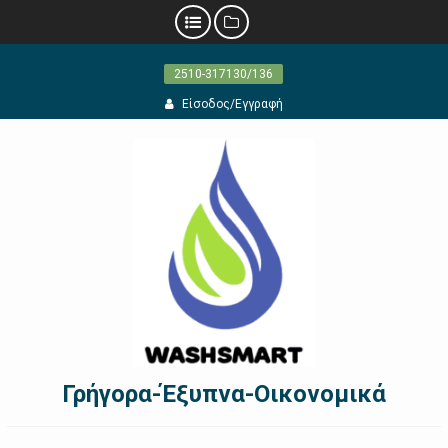
Προχωρήστε
2510-317130/136
στο
περιεχόμενο
Είσοδος/Εγγραφή
Γρήγορα-Έξυπνα-Οικονομικά