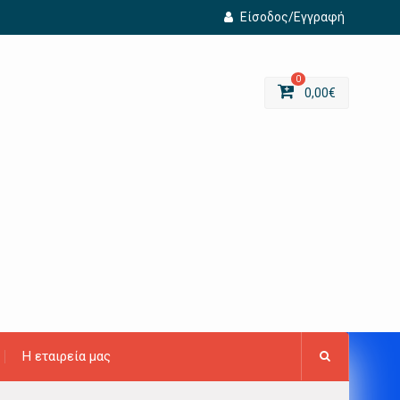
Είσοδος/Εγγραφή
0
0,00
€
Η εταιρεία μας