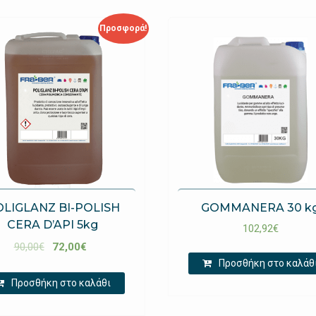
Προσφορά!
LIGLANZ BI-POLISH
GOMMANERA 30 k
CERA D’API 5kg
102,92
€
90,00
€
72,00
€
Προσθήκη στο καλάθ
Προσθήκη στο καλάθι