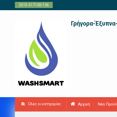
Προχωρήστε
2510-317130/136
στο
περιεχόμενο
Γρήγορα-Έξυπνα
Όλες οι κατηγορίες
Αρχική
Νέα Προϊό