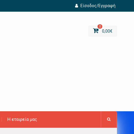
Είσοδος/Εγγραφή
0
0,00
€
Η εταιρεία μας