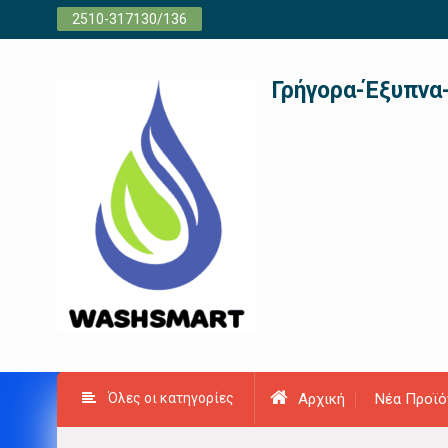
Προχωρήστε
2510-317130/136
στο
περιεχόμενο
Γρήγορα-Έξυπνα
Όλες οι κατηγορίες
Αρχική
Νέα Προϊό