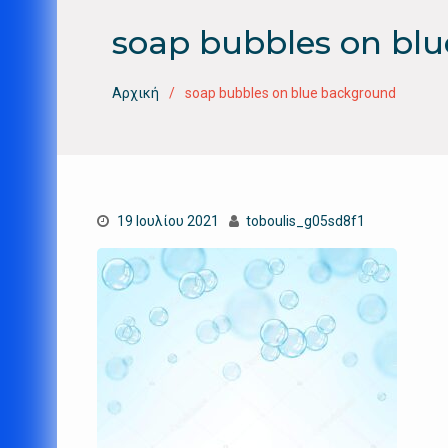
soap bubbles on bl
Αρχική
soap bubbles on blue background
19 Ιουλίου 2021
toboulis_g05sd8f1