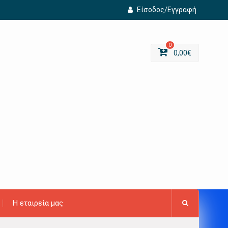
Είσοδος/Εγγραφή
0
0,00
€
Η εταιρεία μας