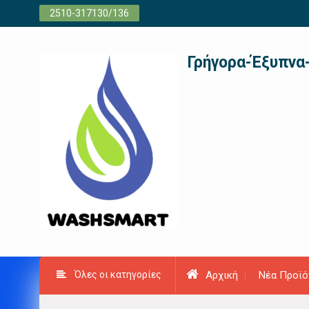
Προχωρήστε
2510-317130/136
στο
περιεχόμενο
Γρήγορα-Έξυπνα
Όλες οι κατηγορίες
Αρχική
Νέα Προϊό