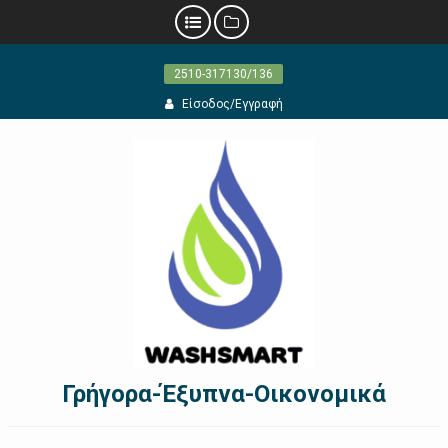
Προχωρήστε
2510-317130/136
στο
περιεχόμενο
Είσοδος/Εγγραφή
Γρήγορα-Έξυπνα-Οικονομικά