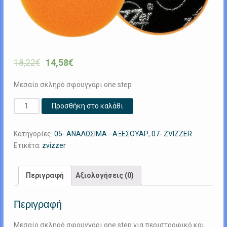
18,22
€
14,58
€
Μεσαίο σκληρό σφουγγάρι one step
Zvizzer
Προσθήκη στο καλάθι
All-
Rounder
Κατηγορίες:
05- ΑΝΑΛΩΣΙΜΑ - ΑΞΕΣΟΥΑΡ
,
07- ZVIZZER
One
Ετικέτα:
zvizzer
Step
150mm
Medium
Περιγραφή
Αξιολογήσεις (0)
ποσότητα
Περιγραφή
Μεσαίο σκληρό σφουγγάρι one step για περιστροφικό και