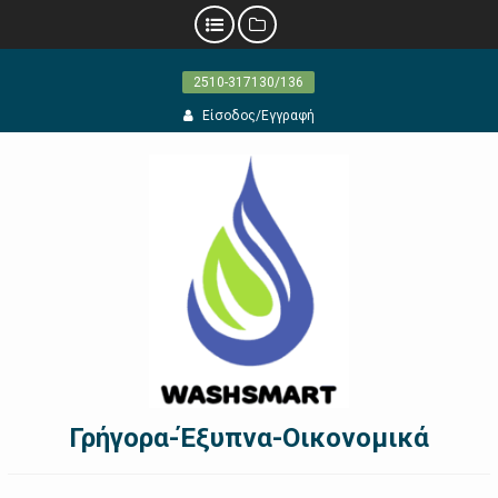
Προχωρήστε
2510-317130/136
στο
περιεχόμενο
Είσοδος/Εγγραφή
Γρήγορα-Έξυπνα-Οικονομικά