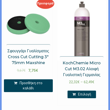
Προσφορά!
Σφουγγάρι Γυαλίσματος
Cross Cut Cutting 3″
75mm Maxshine
KochChemie Micro
Cut M3.02 Αλοιφή
9,67
€
7,75
€
Γυαλιστική Γερμανίας
22,32
€
–
62,49
€
Προσθήκη στο
καλάθι
Επιλογή