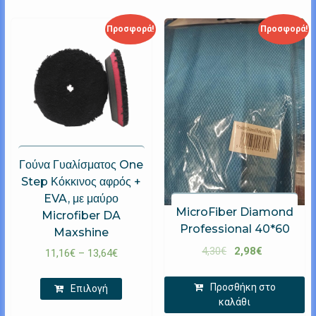
Προσφορά!
Προσφορά!
Γούνα Γυαλίσματος One
Step Κόκκινος αφρός +
EVA, με μαύρο
MicroFiber Diamond
Microfiber DA
Professional 40*60
Maxshine
4,30
€
2,98
€
11,16
€
–
13,64
€
Προσθήκη στο
Επιλογή
καλάθι