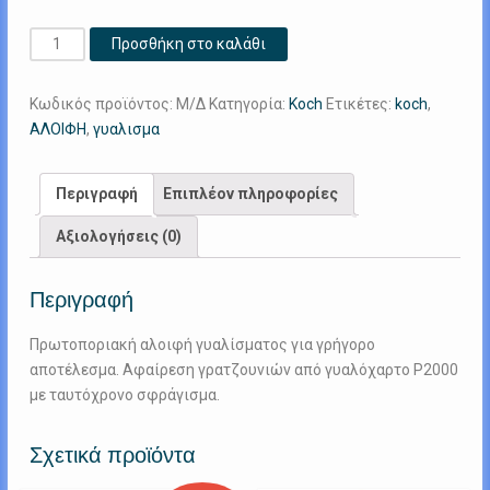
KochChemie
Προσθήκη στο καλάθι
One
Cut
Κωδικός προϊόντος:
Μ/Δ
Κατηγορία:
Koch
Ετικέτες:
koch
,
&
ΑΛΟΙΦΗ
,
γυαλισμα
Finish
P6.02
1lt
Περιγραφή
Επιπλέον πληροφορίες
Αλοιφή
Αξιολογήσεις (0)
One
Step
Γερμανίας
Περιγραφή
ποσότητα
Πρωτοποριακή αλοιφή γυαλίσματος για γρήγορο
αποτέλεσμα. Αφαίρεση γρατζουνιών από γυαλόχαρτο P2000
με ταυτόχρονο σφράγισμα.
Σχετικά προϊόντα