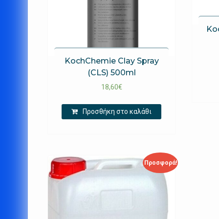
Ko
KochChemie Clay Spray
(CLS) 500ml
18,60
€
Προσθήκη στο καλάθι
Προσφορά!