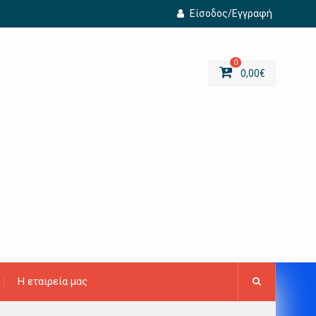
Είσοδος/Εγγραφή
0
0,00
€
Η εταιρεία μας