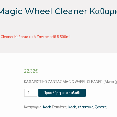
gic Wheel Cleaner Καθαρισ
Cleaner Καθαριστικό Ζάντας pH5.5 500ml
22,32
€
ΚΑΘΑΡΙΣΤΙΚΟ ΖΑΝΤΑΣ MAGIC WHEEL CLEANER (Mwc) (p
KochChemie
Προσθήκη στο καλάθι
(Mwc)
Magic
Κατηγορία:
Koch
Ετικέτες:
koch
,
ελαστικα
,
ζαντες
Wheel
Cleaner