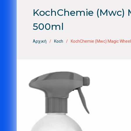
KochChemie (Mwc) Ma
500ml
Αρχική
Koch
KochChemie (Mwc) Magic Wheel 