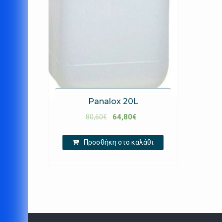
Panalox 20L
80,60
€
64,80
€
Προσθήκη στο καλάθι