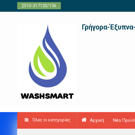
Προχωρήστε
2510-317130/136
στο
περιεχόμενο
Γρήγορα-Έξυπνα
Όλες οι κατηγορίες
Αρχική
Νέα Προϊό