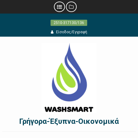
Προχωρήστε
2510-317130/136
στο
περιεχόμενο
Είσοδος/Εγγραφή
Γρήγορα-Έξυπνα-Οικονομικά