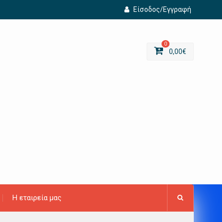
Είσοδος/Εγγραφή
0
0,00
€
Η εταιρεία μας