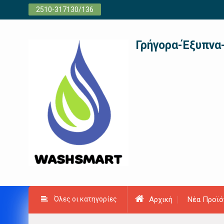
Προχωρήστε
2510-317130/136
στο
περιεχόμενο
Γρήγορα-Έξυπνα
Όλες οι κατηγορίες
Αρχική
Νέα Προϊό