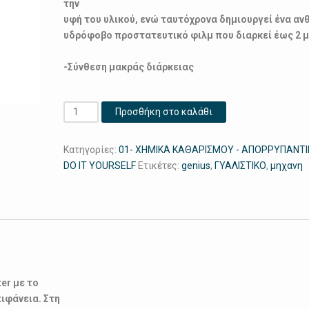
την
υφή του υλικού, ενώ ταυτόχρονα δημιουργεί ένα αν
υδρόφοβο προστατευτικό φιλμ που διαρκεί έως 2 μ
-Σύνθεση μακράς διάρκειας
Μotorshine
Προσθήκη στο καλάθι
20L
ποσότητα
Κατηγορίες:
01- ΧΗΜΙΚΑ ΚΑΘΑΡΙΣΜΟΥ - ΑΠΟΡΡΥΠΑΝΤ
DO IT YOURSELF
Ετικέτες:
genius
,
ΓΥΑΛΙΣΤΙΚΟ
,
μηχανη
er με το
πιφάνεια. Στη