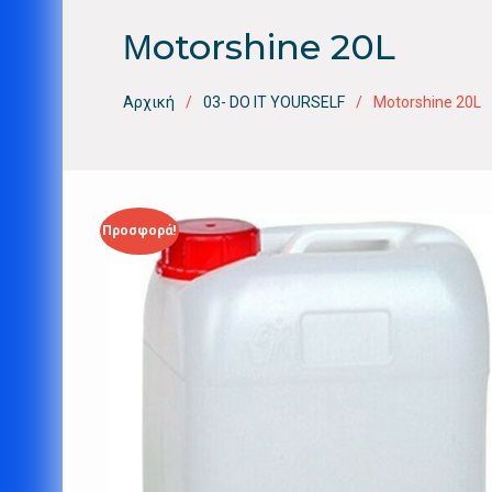
Μotorshine 20L
Αρχική
03- DO IT YOURSELF
Μotorshine 20L
Προσφορά!