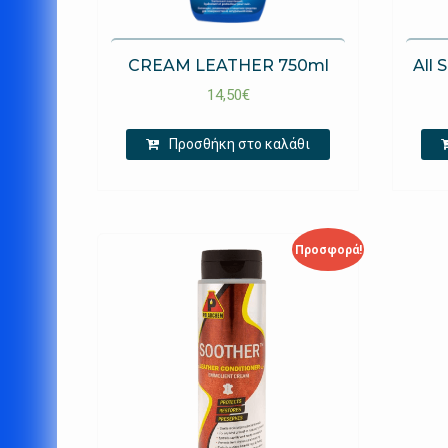
CREAM LEATHER 750ml
All 
14,50
€
Προσθήκη στο καλάθι
Προσφορά!