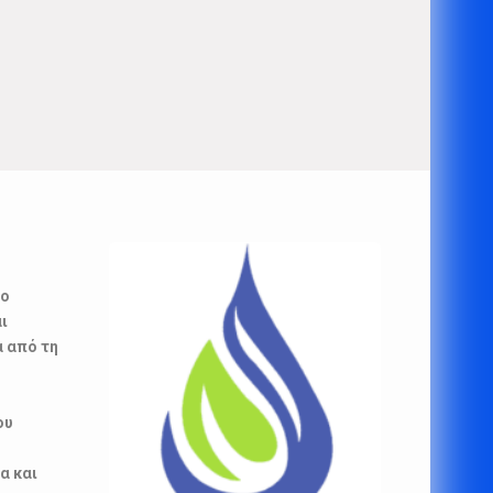
βο
ι
α από τη
ου
α και