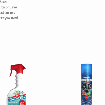
ά και
αιπωρημένα
είται πιο
στεγνό πανί