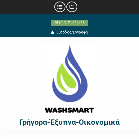
Προχωρήστε
2510-317130/136
στο
περιεχόμενο
Είσοδος/Εγγραφή
Γρήγορα-Έξυπνα-Οικονομικά