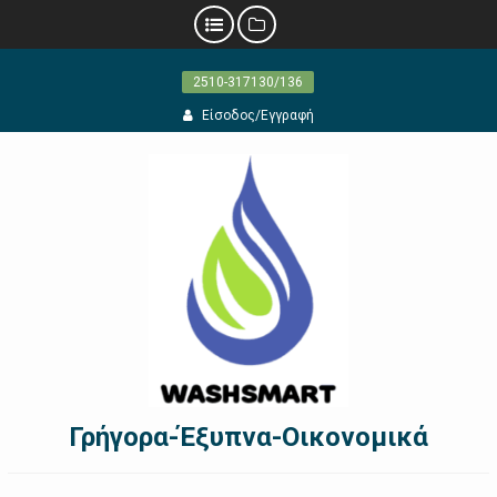
Προχωρήστε
2510-317130/136
στο
περιεχόμενο
Είσοδος/Εγγραφή
Γρήγορα-Έξυπνα-Οικονομικά