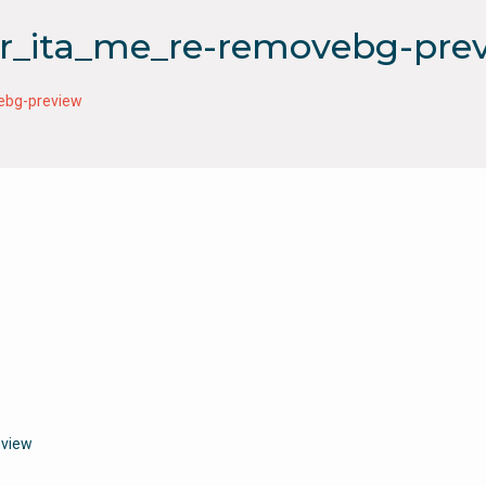
er_ita_me_re-removebg-pre
ebg-preview
eview