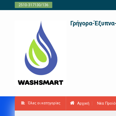
Προχωρήστε
2510-317130/136
στο
περιεχόμενο
Γρήγορα-Έξυπνα
Όλες οι κατηγορίες
Αρχική
Νέα Προϊό