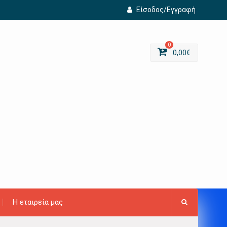
Είσοδος/Εγγραφή
0
0,00
€
Η εταιρεία μας