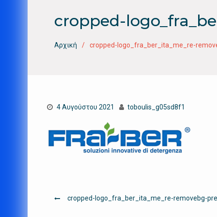
cropped-logo_fra_b
Αρχική
cropped-logo_fra_ber_ita_me_re-remov
4 Αυγούστου 2021
toboulis_g05sd8f1
Πλοήγηση
cropped-logo_fra_ber_ita_me_re-removebg-pr