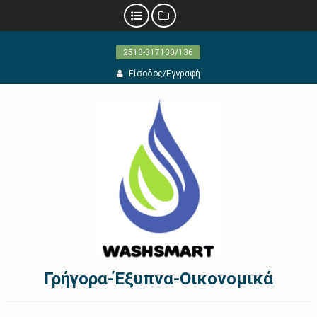
Προχωρήστε
2510-317130/136
στο
περιεχόμενο
Είσοδος/Εγγραφή
Γρήγορα-Έξυπνα-Οικονομικά