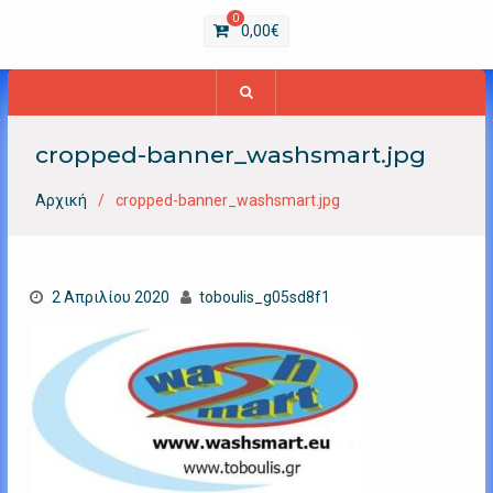
0
0,00
€
cropped-banner_washsmart.jpg
Αρχική
cropped-banner_washsmart.jpg
2 Απριλίου 2020
toboulis_g05sd8f1