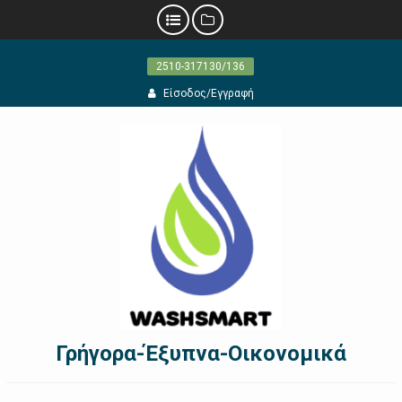
Προχωρήστε
2510-317130/136
στο
περιεχόμενο
Είσοδος/Εγγραφή
Γρήγορα-Έξυπνα-Οικονομικά