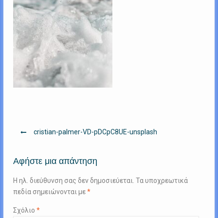
Πλοήγηση
cristian-palmer-VD-pDCpC8UE-unsplash
άρθρων
Αφήστε μια απάντηση
Η ηλ. διεύθυνση σας δεν δημοσιεύεται.
Τα υποχρεωτικά
πεδία σημειώνονται με
*
Σχόλιο
*