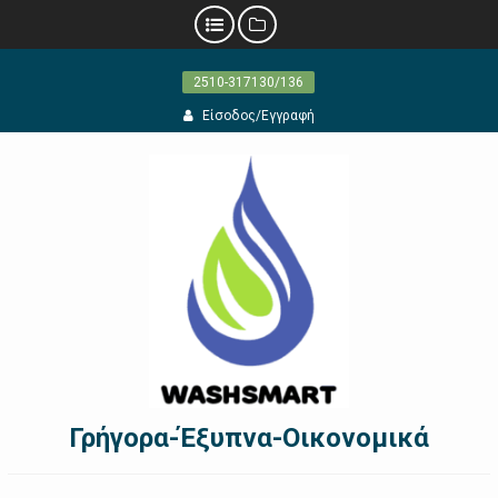
Προχωρήστε
2510-317130/136
στο
περιεχόμενο
Είσοδος/Εγγραφή
Γρήγορα-Έξυπνα-Οικονομικά