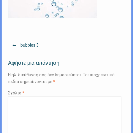
Πλοήγηση
bubbles 3
άρθρων
Αφήστε μια απάντηση
Η ηλ. διεύθυνση σας δεν δημοσιεύεται.
Τα υποχρεωτικά
πεδία σημειώνονται με
*
Σχόλιο
*