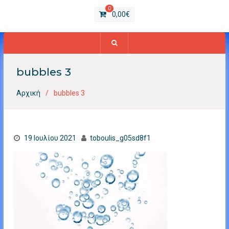
0
0,00
€
bubbles 3
Αρχική
bubbles 3
19 Ιουλίου 2021
toboulis_g05sd8f1