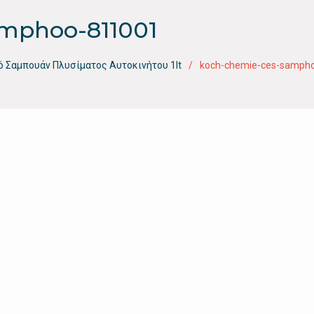
mphoo-811001
ό Σαμπουάν Πλυσίματος Αυτοκινήτου 1lt
koch-chemie-ces-samph