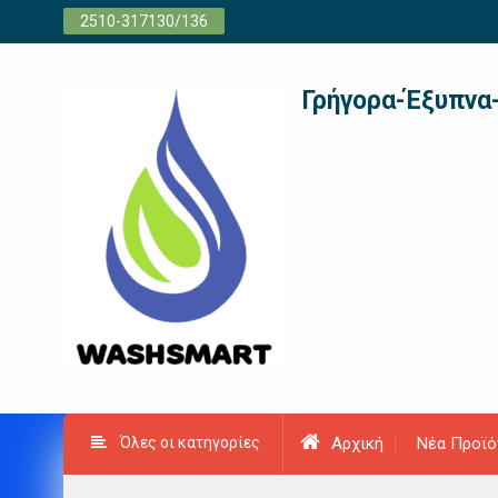
Προχωρήστε
2510-317130/136
στο
περιεχόμενο
Γρήγορα-Έξυπνα
Όλες οι κατηγορίες
Αρχική
Νέα Προϊό