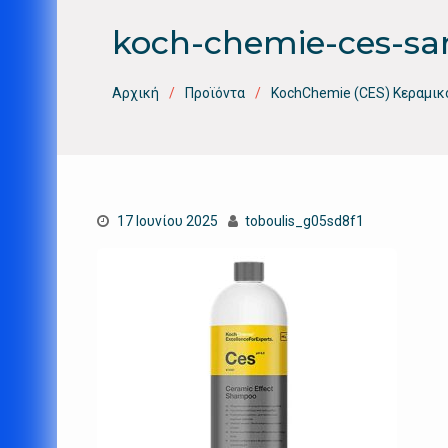
koch-chemie-ces-sa
Αρχική
Προϊόντα
KochChemie (CES) Κεραμικ
17 Ιουνίου 2025
toboulis_g05sd8f1