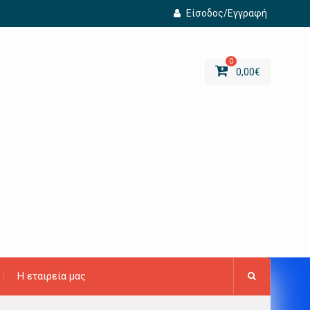
Είσοδος/Εγγραφή
0
0,00
€
Η εταιρεία μας