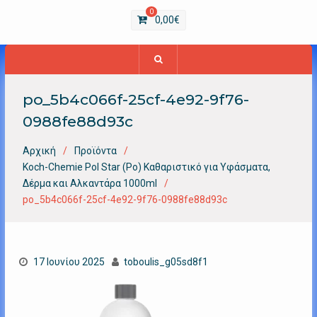
0
0,00
€
po_5b4c066f-25cf-4e92-9f76-
0988fe88d93c
Αρχική
Προϊόντα
Koch-Chemie Pol Star (Po) Καθαριστικό για Υφάσματα,
Δέρμα και Αλκαντάρα 1000ml
po_5b4c066f-25cf-4e92-9f76-0988fe88d93c
17 Ιουνίου 2025
toboulis_g05sd8f1