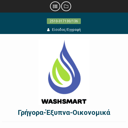
Προχωρήστε
2510-317130/136
στο
περιεχόμενο
Είσοδος/Εγγραφή
Γρήγορα-Έξυπνα-Οικονομικά