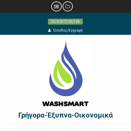
Προχωρήστε
2510-317130/136
στο
περιεχόμενο
Είσοδος/Εγγραφή
Γρήγορα-Έξυπνα-Οικονομικά