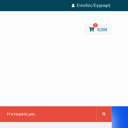
Είσοδος/Εγγραφή
0
0,00
€
Η εταιρεία μας