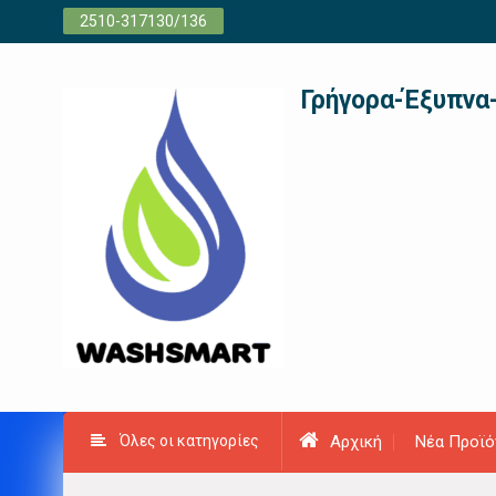
Προχωρήστε
2510-317130/136
στο
περιεχόμενο
Γρήγορα-Έξυπνα
Όλες οι κατηγορίες
Αρχική
Νέα Προϊό