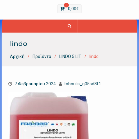
0
0,00
€
lindo
Αρχική
Προϊόντα
LIΝDO 5 LIT
lindo
7 Φεβρουαρίου 2024
toboulis_g05sd8f1