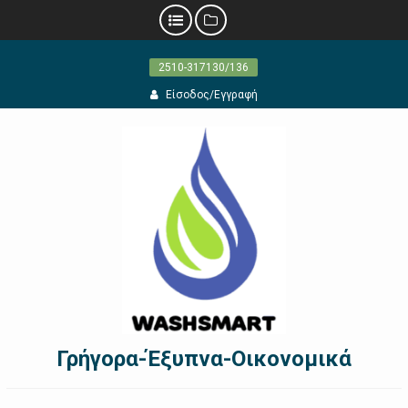
Προχωρήστε
2510-317130/136
στο
περιεχόμενο
Είσοδος/Εγγραφή
Γρήγορα-Έξυπνα-Οικονομικά