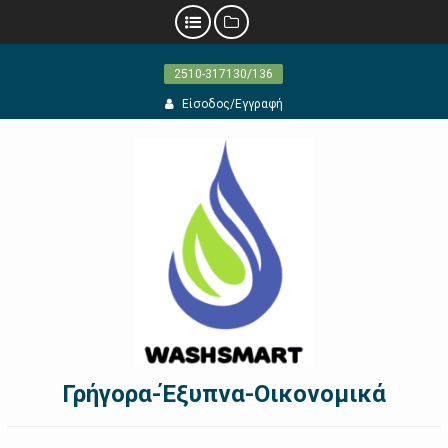
Προχωρήστε
2510-317130/136
στο
περιεχόμενο
Είσοδος/Εγγραφή
Γρήγορα-Έξυπνα-Οικονομικά