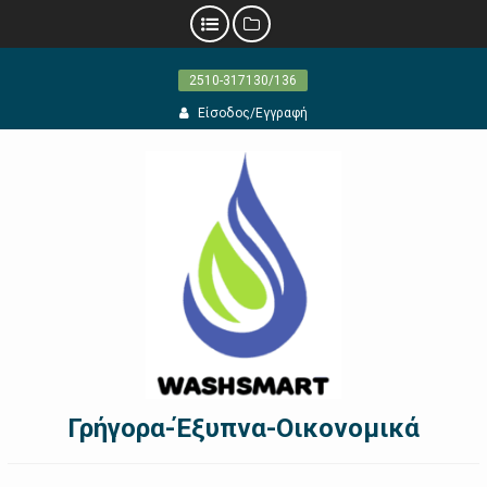
Προχωρήστε
2510-317130/136
στο
περιεχόμενο
Είσοδος/Εγγραφή
Γρήγορα-Έξυπνα-Οικονομικά