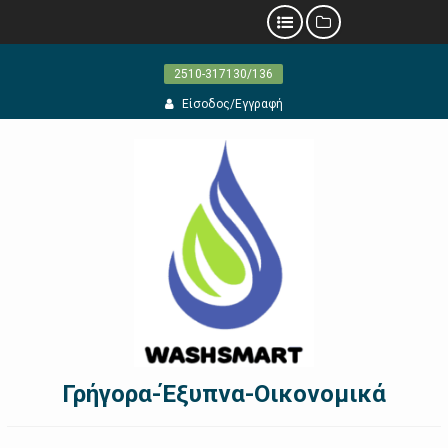
Προχωρήστε
2510-317130/136
στο
περιεχόμενο
Είσοδος/Εγγραφή
Γρήγορα-Έξυπνα-Οικονομικά