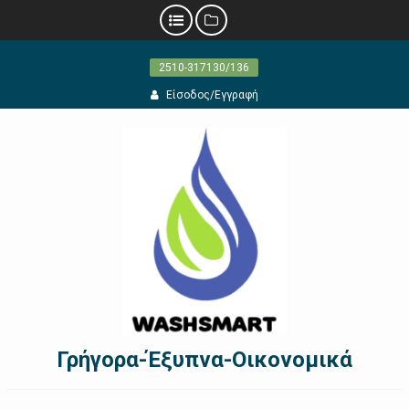
Προχωρήστε
2510-317130/136
στο
περιεχόμενο
Είσοδος/Εγγραφή
Γρήγορα-Έξυπνα-Οικονομικά