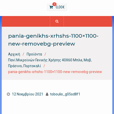
0
0,00
€
pania-genikhs-xrhshs-1100×1100-
new-removebg-preview
Αρχική
Προϊόντα
Πανί Μικροϊνών Γενικής Χρήσης 40Χ60 Μπλε, Μοβ,
Πράσινο, Πορτοκαλί
pania-genikhs-xrhshs-1100×1100-new-removebg-preview
12 Νοεμβρίου 2021
toboulis_g05sd8f1