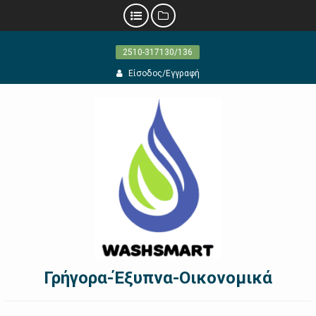
Προχωρήστε
2510-317130/136
στο
περιεχόμενο
Είσοδος/Εγγραφή
Γρήγορα-Έξυπνα-Οικονομικά