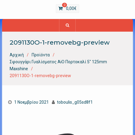
0
0,00
€
2091130O-1-removebg-preview
Αρχική
Προϊόντα
Σφουγγάρι Γυαλίσματος AiO Πορτοκαλί 5″ 125mm
Maxshine
2091130O-1-removebg-preview
1 Νοεμβρίου 2021
toboulis_g05sd8f1