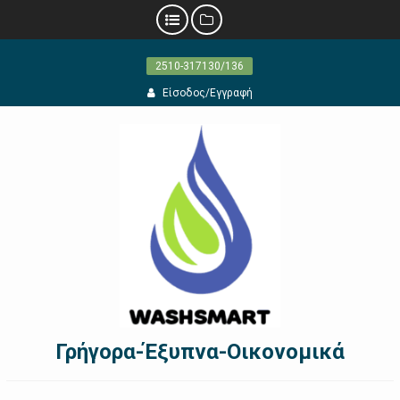
Προχωρήστε
2510-317130/136
στο
περιεχόμενο
Είσοδος/Εγγραφή
Γρήγορα-Έξυπνα-Οικονομικά