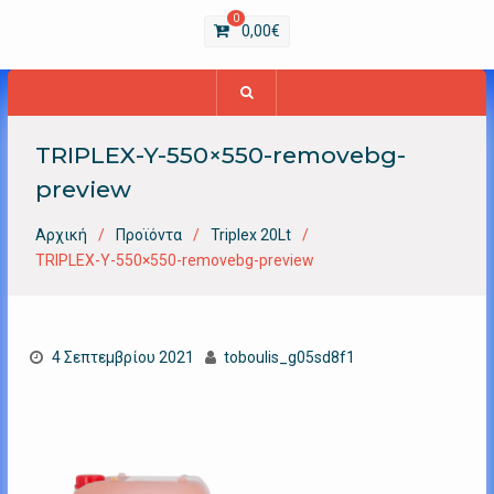
0
0,00
€
TRIPLEX-Y-550×550-removebg-
preview
Αρχική
Προϊόντα
Triplex 20Lt
TRIPLEX-Y-550×550-removebg-preview
4 Σεπτεμβρίου 2021
toboulis_g05sd8f1