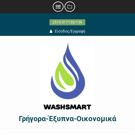
Προχωρήστε
2510-317130/136
στο
περιεχόμενο
Είσοδος/Εγγραφή
Γρήγορα-Έξυπνα-Οικονομικά